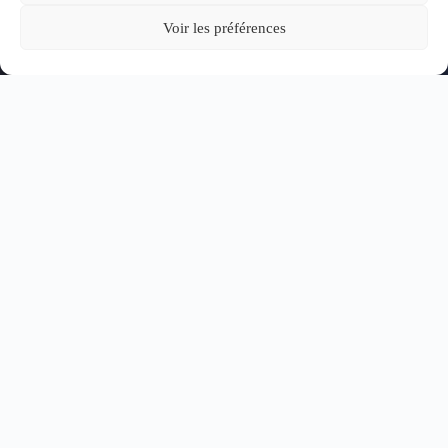
Voir les préférences
La profession d’avocat
signifie aussi être
un
citoyen investi
dans la vie
de la cité et dans la défense de nos